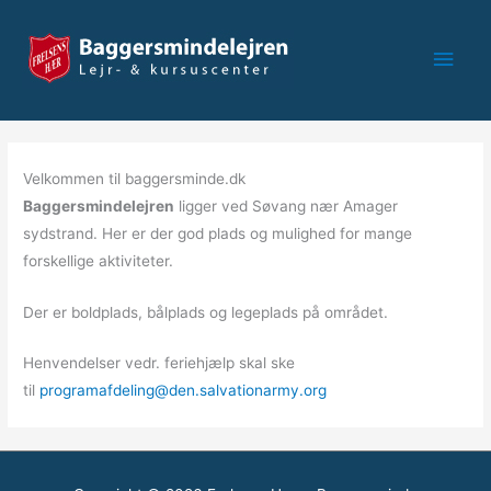
Gå
til
Hov
indholdet
Velkommen til baggersminde.dk
Baggersmindelejren
ligger ved Søvang nær Amager
sydstrand. Her er der god plads og mulighed for mange
forskellige aktiviteter.
Der er boldplads, bålplads og legeplads på området.
Henvendelser vedr. feriehjælp skal ske
til
programafdeling@den.salvationarmy.org